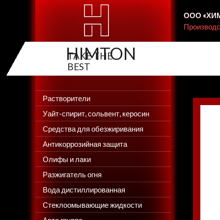
ООО «ХИМТ
Производс
HIMTON
Создание сайтов, создание интернет-магазинов Web-Si
Растворители
Уайт-спирит, сольвент, керосин
Средства для обезжиривания
Антикоррозийная защита
Олифы и лаки
Разжигатель огня
Вода дистиллированная
Стеклоомывающие жидкости