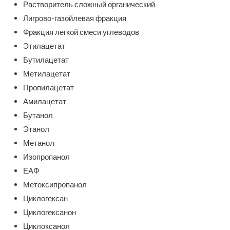
Растворитель сложный органический
Лигрово-газойлевая фракция
Фракция легкой смеси углеводов
Этилацетат
Бутилацетат
Метилацетат
Пропилацетат
Амилацетат
Бутанол
Этанол
Метанол
Изопропанол
ЕАФ
Метоксипропанол
Циклогексан
Циклогексанон
Циклоксанол