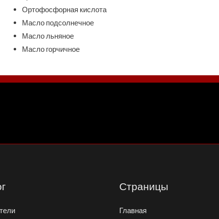
Ортофосфорная кислота
Масло подсолнечное
Масло льняное
Масло горчичное
ог
Страницы
тели
Главная