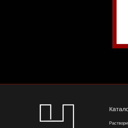
Катал
Раствори