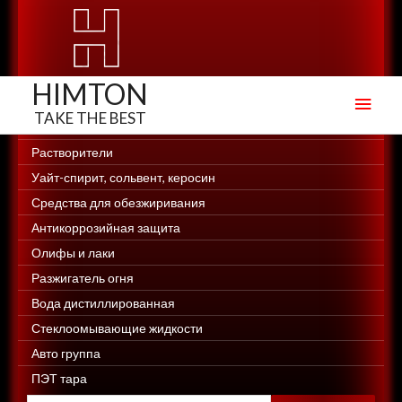
HIMTON
Глав
мен
Создание сайтов, создание интернет-магазинов Web-Site.in.ua
Растворители
Уайт-спирит, сольвент, керосин
Средства для обезжиривания
Антикоррозийная защита
Олифы и лаки
Разжигатель огня
Вода дистиллированная
Стеклоомывающие жидкости
Авто группа
ПЭТ тара