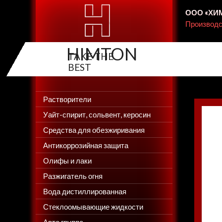
ООО «ХИМТ
Производс
HIMTON
Создание сайтов, создание интернет-магазинов Web-Si
Растворители
Уайт-спирит, сольвент, керосин
Средства для обезжиривания
Антикоррозийная защита
Олифы и лаки
Разжигатель огня
Вода дистиллированная
Стеклоомывающие жидкости