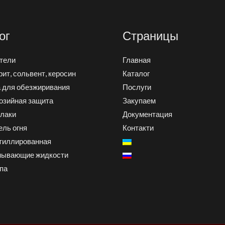
ог
Страницы
тели
Главная
ит, сольвент, керосин
Каталог
 для обезжиривания
Послуги
озийная защита
Закупаем
лаки
Документация
ель огня
Контакти
тиллированная
мывающие жидкости
ппа