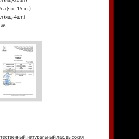
 л (ящ.-20шт)
5 л (ящ.-15шт.)
 л (ящ.-4шт.)
лив
ественный, натуральный лак, высокая