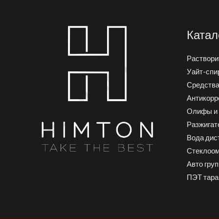
Катал
Раствори
Уайт-спир
Средства
Антикорр
Олифы и 
Разжигат
Вода дис
Стеклоо
Авто гру
ПЭТ тара