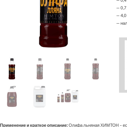
— 0,4
— 0,7
— 4,0
— на
Применение и краткое описание:
Олифа льняная ХИМТОН – ест