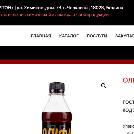
ОН» | ул. Химиков, дом. 74, г. Черкассы, 18028, Украина
тво и розлив химической и лакокрасочной продукции
ГЛАВНАЯ
КАТАЛОГ
ПОСЛУГИ
ЗАКУПА
te.in.ua
ОЛ
4820236990175
48202
ГОСТ
КОД 
Упако