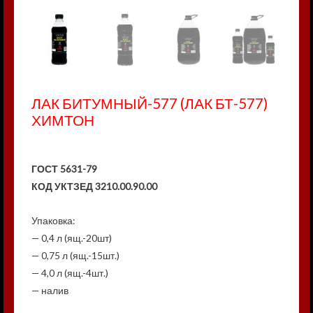
ЛАК БИТУМНЫЙ-577 (ЛАК БТ-577)
ХИМТОН
4820236990618
4820236990625
4820236990649
4820236990632
ГОСТ 5631-79
КОД УКТЗЕД 3210.00.90.00
Упаковка:
— 0,4 л (ящ.-20шт)
— 0,75 л (ящ.-15шт.)
— 4,0 л (ящ.-4шт.)
— налив