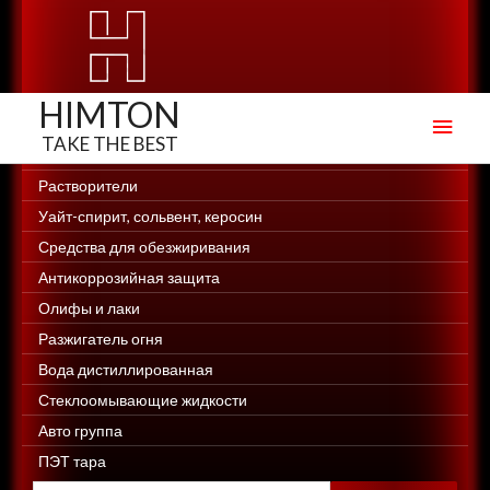
HIMTON
Глав
мен
Создание сайтов, создание интернет-магазинов Web-Site.in.ua
Растворители
Уайт-спирит, сольвент, керосин
Средства для обезжиривания
Антикоррозийная защита
Олифы и лаки
Разжигатель огня
Вода дистиллированная
Стеклоомывающие жидкости
Авто группа
ПЭТ тара