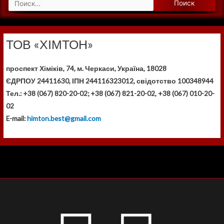
Н
а
й
Контакти
ТОВ «ХІМТОН»
т
и
проспект Хіміків, 74, м. Черкаси, Україна, 18028
:
ЄДРПОУ 24411630, ІПН 244116323012, свідотство 100348944
Тел.: +38 (067) 820-20-02; +38 (067) 821-20-02, +38 (067) 010-20-
02
E-mail:
himton.best@gmail.com