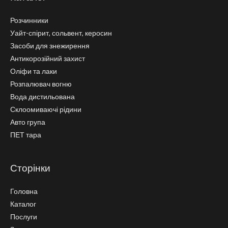
Розчинники
Уайт-спірит, сольвент, керосин
Засоби для знежирення
Антикорозійний захист
Оліфи та лаки
Розпалювач вогню
Вода дистильована
Склоомиваючі рідини
Авто група
ПЕТ тара
Сторінки
Головна
Каталог
Послуги