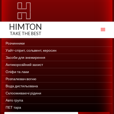
HIMTON
Голо
мен
Создание сайтов, создание интернет-магазинов Web-Site.in.ua
Розчинники
Уайт-спірит, сольвент, керосин
Засоби для знежирення
Антикорозійний захист
Оліфи та лаки
Розпалювач вогню
Вода дистильована
Склоомиваючі рідини
Авто група
ПЕТ тара